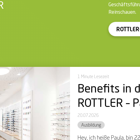
R
Geschäftsführ
Reinschauen.
itung*
ROTTLER-
itung*
1 Minute Lesezeit
Benefits in 
ROTTLER – P
20.07.2026
Ausbildung
Hey, ich heiße Paula, bin 2