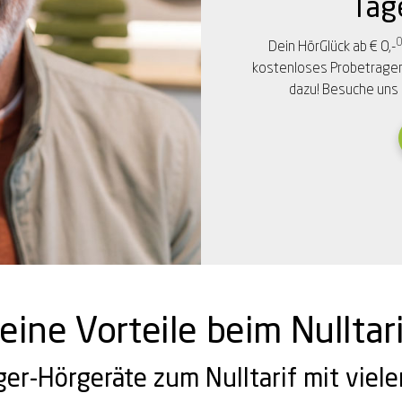
Tag
ng*
Dein HörGlück ab € 0,-
kostenloses Probetragen 
dazu! Besuche uns 
ng*
eine Vorteile beim Nulltari
ger-Hörgeräte zum Nulltarif mit viele