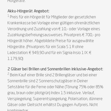
Hörgeräte.
Akku-Hörgerät Angebot:
1
Preis für ein Hörgerät für Mitglieder der gesetzlichen
Krankenkasse bei Vorlage einer gültigen ohrenärztlichen
Verordnung und Zuzahlung von € 10,- oder Vorlage eines
Zuzahlungsbefreiungsausweises. Privatpreis € 700,- pro
Hörgerät höher. Abgebildete Preise für ausgewählte
Hörgeräte. (Privatpreis für ein Scala S 1 R ohne
Ladestation: € 949,90 und für ein Signia Insio 1 IX: €
1.179,90)
2 Gläser bei Brillen und Sonnenbrillen inklusive-Angebot:
2
Beim Kauf einer Brille sind 2 Brillengläser und bei einer
Sonnenbrille sind 2 Sonnenschutzgläser in Deiner
Sehstärke für die Ferne oder Nähe (Tönung 75% oder 85%
grau, braun oder pilotgrün) Index 1.5 inklusive. Verlauf,
Verspiegelung, Superentspiegelung, Polarisation, dünnere
Gläser oder Gleitsicht erhältst Du gegen Aufpreis. Nicht