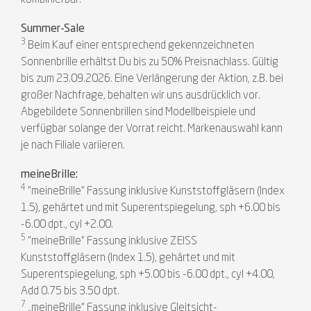
kombinierbar.
Summer-Sale
3
Beim Kauf einer entsprechend gekennzeichneten
Sonnenbrille erhältst Du bis zu 50% Preisnachlass. Gültig
bis zum 23.09.2026. Eine Verlängerung der Aktion, z.B. bei
großer Nachfrage, behalten wir uns ausdrücklich vor.
Abgebildete Sonnenbrillen sind Modellbeispiele und
verfügbar solange der Vorrat reicht. Markenauswahl kann
je nach Filiale variieren.
meineBrille:
4
"meineBrille" Fassung inklusive Kunststoffgläsern (Index
1.5), gehärtet und mit Superentspiegelung, sph +6.00 bis
-6.00 dpt., cyl +2.00.
5
"meineBrille" Fassung inklusive ZEISS
Kunststoffgläsern (Index 1.5), gehärtet und mit
Superentspiegelung, sph +5.00 bis -6.00 dpt., cyl +4.00,
Add 0.75 bis 3.50 dpt.
7
„meineBrille“ Fassung inklusive Gleitsicht-