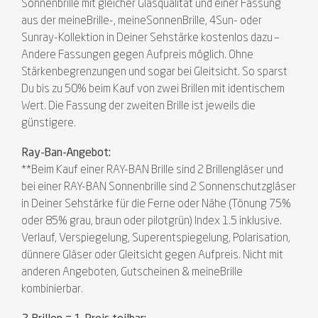
Sonnenbrille mit gleicher Glasqualität und einer Fassung
aus der meineBrille-, meineSonnenBrille, 4Sun- oder
Sunray-Kollektion in Deiner Sehstärke kostenlos dazu –
Andere Fassungen gegen Aufpreis möglich. Ohne
Stärkenbegrenzungen und sogar bei Gleitsicht. So sparst
Du bis zu 50% beim Kauf von zwei Brillen mit identischem
Wert. Die Fassung der zweiten Brille ist jeweils die
günstigere.
Ray-Ban-Angebot:
**Beim Kauf einer RAY-BAN Brille sind 2 Brillengläser und
bei einer RAY-BAN Sonnenbrille sind 2 Sonnenschutzgläser
in Deiner Sehstärke für die Ferne oder Nähe (Tönung 75%
oder 85% grau, braun oder pilotgrün) Index 1.5 inklusive.
Verlauf, Verspiegelung, Superentspiegelung, Polarisation,
dünnere Gläser oder Gleitsicht gegen Aufpreis. Nicht mit
anderen Angeboten, Gutscheinen & meineBrille
kombinierbar.