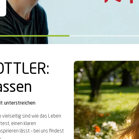
ng*
ng*
ROTTLER:
passen
it unterstreichen
o vielseitig sind wie das Leben
est, einen klaren
pirieren lässt – bei uns findest
n.