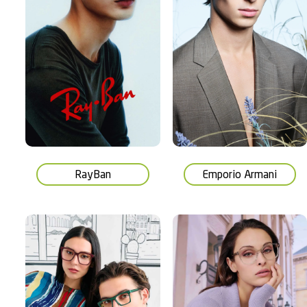
RayBan
Emporio Armani