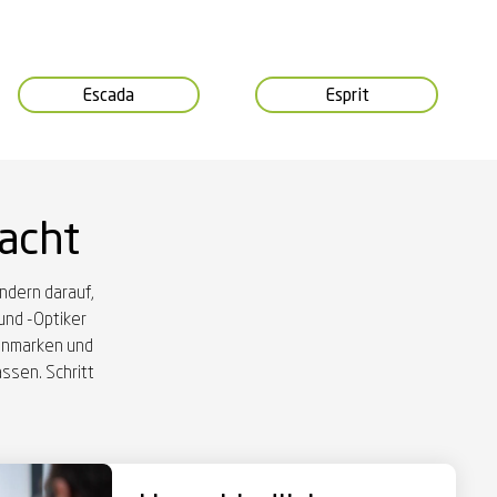
Escada
Esprit
macht
ndern darauf,
und -Optiker
llenmarken und
ssen. Schritt