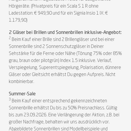
Hörgeräte. (Privatpreis für ein Scala S 1 R ohne
Ladestation: € 949,90 und für ein Signia Insio 1 IX: €
1.179,90)
2 Gläser bei Brillen und Sonnenbrillen inklusive-Angebot:
2
Beim Kauf einer Brille sind 2 Brillengläser und bei einer
Sonnenbrille sind 2 Sonnenschutzgläser in Deiner
Sehstärke für die Ferne oder Nähe (Tönung 75% oder 85%
grau, braun oder pilotgrün) Index 1.5 inklusive. Verlauf,
Verspiegelung, Superentspiegelung, Polarisation, dünnere
Gläser oder Gleitsicht erhältst Du gegen Aufpreis. Nicht
kombinierbar.
Summer-Sale
3
Beim Kauf einer entsprechend gekennzeichneten
Sonnenbrille erhältst Du bis zu 50% Preisnachlass. Gültig
bis zum 23.09.2026. Eine Verlängerung der Aktion, z.B. bei
großer Nachfrage, behalten wir uns ausdrücklich vor.
Abgebildete Sonnenbrillen sind Modellbeispiele und