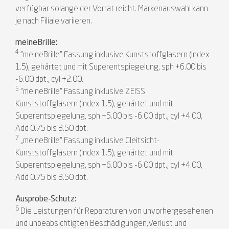
verfügbar solange der Vorrat reicht. Markenauswahl kann
je nach Filiale variieren.
meineBrille:
4
"meineBrille" Fassung inklusive Kunststoffgläsern (Index
1.5), gehärtet und mit Superentspiegelung, sph +6.00 bis
-6.00 dpt., cyl +2.00.
5
"meineBrille" Fassung inklusive ZEISS
Kunststoffgläsern (Index 1.5), gehärtet und mit
Superentspiegelung, sph +5.00 bis -6.00 dpt., cyl +4.00,
Add 0.75 bis 3.50 dpt.
7
„meineBrille“ Fassung inklusive Gleitsicht-
Kunststoffgläsern (Index 1.5), gehärtet und mit
Superentspiegelung, sph +6.00 bis -6.00 dpt., cyl +4.00,
Add 0.75 bis 3.50 dpt.
Ausprobe-Schutz:
6
Die Leistungen für Reparaturen von unvorhergesehenen
und unbeabsichtigten Beschädigungen,Verlust und