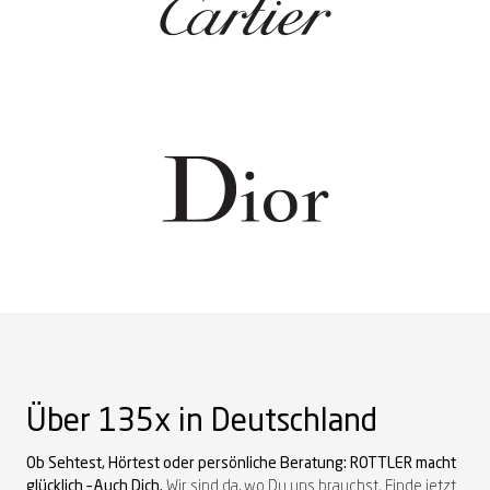
Über 135x in Deutschland
Ob Sehtest, Hörtest oder persönliche Beratung: ROTTLER macht
glücklich – Auch Dich.
Wi
r sind da, wo
Du
uns brauch
st
.
Finde
jetzt