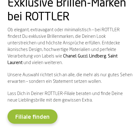
Exklusive Brillen-Marken
Vereinbare bequem online Deinen
Gaming-Brille
Zeiss
Exklusive Marken
Exklusive Marken
PRECISION
Online-Hörtest
Sorglospaket
Sommer-Gewinnspiel
2 Brillen = 1 Preis – teilbar
Sonnenbrille zum
LuckyLens
Nulltarif-Hörgeräte
Termin
bei ROTTLER
Hörgeräte Nulltarif
Komplettpreis
1. Brille für Dich, 2. Brille für Deine
Deine bequeme Linsen-Flat
Dein HörGlück ab € 0,-⁰
Hoya
Alle Marken entdecken →
Alle Marken entdecken →
Alle Marken entdecken →
Termin vereinbaren
Dein HörGlück ab € 0,-⁰
Begleitung*
Schon ab € 14,95²
Ob elegant, extravagant oder minimalistisch – bei ROTTLER
Brillenbonusversicherung
findest Du exklusive Brillenmarken, die Deinen Look
Schütze Deine neue Brille
unterstreichen und höchste Ansprüche erfüllen. Entdecke
2 Gläser inklusive
Summer-Sale
Zum Onlineshop
Akku-Hörgeräte
Alle Angebote entdecken →
ikonisches Design, hochwertige Materialien und perfekte
Bei jeder Brille & Sonnenbrille²
Bis zu 50% sparen³
Kontaktlinsen online entdecken
Schon ab € 249,90¹
Verarbeitung von Labels wie
Chanel
,
Gucci
,
Lindberg
,
Saint
Laurent
und vielen weiteren.
Alle Leistungen entdecken →
Unsere Auswahl richtet sich an alle, die mehr als nur gutes Sehen
Alle Angebote entdecken →
Alle Angebote entdecken →
Alle Angebote entdecken →
Alle Angebote entdecken →
erwarten – sondern ein Statement setzen wollen.
Lass Dich in Deiner ROTTLER-Filiale beraten und finde Deine
neue Lieblingsbrille mit dem gewissen Extra.
Filiale finden