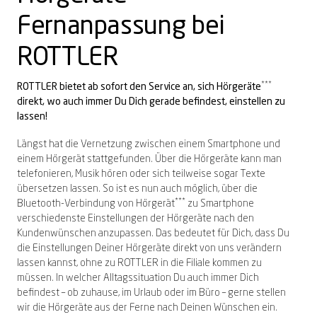
Vereinbare bequem online Deinen
Gaming-Brille
Zeiss
Exklusive Marken
Exklusive Marken
PRECISION
Online-Hörtest
Sorglospaket
Sommer-Gewinnspiel
Fernanpassung bei
2 Brillen = 1 Preis – teilbar
Sonnenbrille zum
LuckyLens
Nulltarif-Hörgeräte
Termin
Hörgeräte Nulltarif
Komplettpreis
1. Brille für Dich, 2. Brille für Deine
Deine bequeme Linsen-Flat
Dein HörGlück ab € 0,-⁰
Hoya
Alle Marken entdecken →
Alle Marken entdecken →
Alle Marken entdecken →
Termin vereinbaren
ROTTLER
Dein HörGlück ab € 0,-⁰
Begleitung*
Schon ab € 14,95²
Brillenbonusversicherung
***
ROTTLER bietet ab sofort den Service an, sich Hörgeräte
Schütze Deine neue Brille
direkt, wo auch immer Du Dich gerade befindest, einstellen zu
2 Gläser inklusive
Summer-Sale
Zum Onlineshop
Akku-Hörgeräte
Alle Angebote entdecken →
lassen!
Bei jeder Brille & Sonnenbrille²
Bis zu 50% sparen³
Kontaktlinsen online entdecken
Schon ab € 249,90¹
Längst hat die Vernetzung zwischen einem Smartphone und
Alle Leistungen entdecken →
einem Hörgerät stattgefunden. Über die Hörgeräte kann man
telefonieren, Musik hören oder sich teilweise sogar Texte
Alle Angebote entdecken →
Alle Angebote entdecken →
Alle Angebote entdecken →
Alle Angebote entdecken →
übersetzen lassen. So ist es nun auch möglich, über die
***
Bluetooth-Verbindung von Hörgerät
zu Smartphone
verschiedenste Einstellungen der Hörgeräte nach den
Kundenwünschen anzupassen. Das bedeutet für Dich, dass Du
die Einstellungen Deiner Hörgeräte direkt von uns verändern
lassen kannst, ohne zu ROTTLER in die Filiale kommen zu
müssen. In welcher Alltagssituation Du auch immer Dich
befindest – ob zuhause, im Urlaub oder im Büro – gerne stellen
wir die Hörgeräte aus der Ferne nach Deinen Wünschen ein.