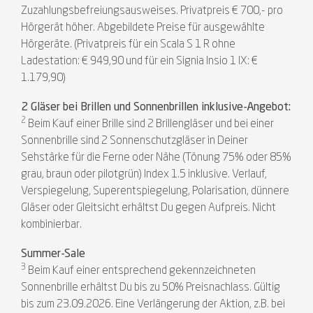
Zuzahlungsbefreiungsausweises. Privatpreis € 700,- pro
Hörgerät höher. Abgebildete Preise für ausgewählte
Hörgeräte. (Privatpreis für ein Scala S 1 R ohne
Ladestation: € 949,90 und für ein Signia Insio 1 IX: €
1.179,90)
2 Gläser bei Brillen und Sonnenbrillen inklusive-Angebot:
2
Beim Kauf einer Brille sind 2 Brillengläser und bei einer
Sonnenbrille sind 2 Sonnenschutzgläser in Deiner
Sehstärke für die Ferne oder Nähe (Tönung 75% oder 85%
grau, braun oder pilotgrün) Index 1.5 inklusive. Verlauf,
Verspiegelung, Superentspiegelung, Polarisation, dünnere
Gläser oder Gleitsicht erhältst Du gegen Aufpreis. Nicht
kombinierbar.
Summer-Sale
3
Beim Kauf einer entsprechend gekennzeichneten
Sonnenbrille erhältst Du bis zu 50% Preisnachlass. Gültig
bis zum 23.09.2026. Eine Verlängerung der Aktion, z.B. bei