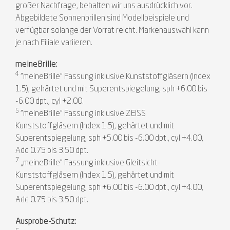
großer Nachfrage, behalten wir uns ausdrücklich vor.
Abgebildete Sonnenbrillen sind Modellbeispiele und
verfügbar solange der Vorrat reicht. Markenauswahl kann
je nach Filiale variieren.
meineBrille:
4
"meineBrille" Fassung inklusive Kunststoffgläsern (Index
1.5), gehärtet und mit Superentspiegelung, sph +6.00 bis
-6.00 dpt., cyl +2.00.
5
"meineBrille" Fassung inklusive ZEISS
Kunststoffgläsern (Index 1.5), gehärtet und mit
Superentspiegelung, sph +5.00 bis -6.00 dpt., cyl +4.00,
Add 0.75 bis 3.50 dpt.
7
„meineBrille“ Fassung inklusive Gleitsicht-
Kunststoffgläsern (Index 1.5), gehärtet und mit
Superentspiegelung, sph +6.00 bis -6.00 dpt., cyl +4.00,
Add 0.75 bis 3.50 dpt.
Ausprobe-Schutz: