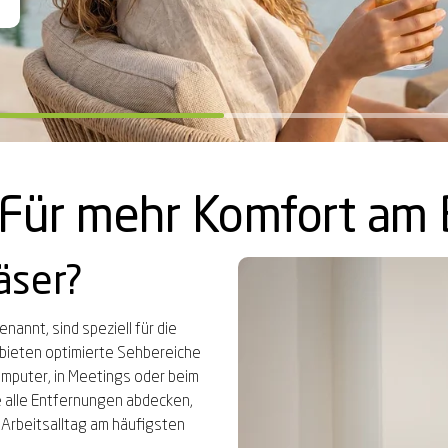
ng*
ng*
- Für mehr Komfort am 
äser?
nannt, sind speziell für die
bieten optimierte Sehbereiche
omputer, in Meetings oder beim
e alle Entfernungen abdecken,
m Arbeitsalltag am häufigsten