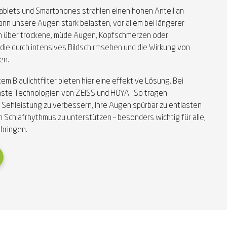
Tablets und Smartphones strahlen einen hohen Anteil an
kann unsere Augen stark belasten, vor allem bei längerer
n über trockene, müde Augen, Kopfschmerzen oder
die durch intensives Bildschirmsehen und die Wirkung von
en.
em Blaulichtfilter bieten hier eine effektive Lösung. Bei
ste Technologien von ZEISS und HOYA. So tragen
Ihre Sehleistung zu verbessern, Ihre Augen spürbar zu entlasten
en Schlafrhythmus zu unterstützen – besonders wichtig für alle,
rbringen.