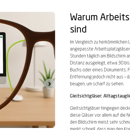
Warum Arbeitsp
sind
Im Vergleich zu herkömmlichen L
angepasste Arbeitsplatzgläser
Stunden täglich am Bildschirm ar
Distanz ausgelegt, etwa 30 bis
Buchs oder eines Dokuments. Für
Entfernung jedoch nicht aus – d
beugen, um scharf zu sehen.
Gleitsichtgläser: Alltagstaugl
Gleitsichtgläser hingegen deck
diese Gläser vor allem auf die 
den Bildschirm meist sehr schmal
merkt schnell, dass man den Kop