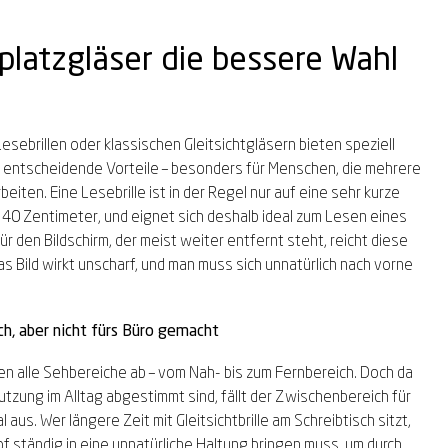
latzgläser die bessere Wahl
esebrillen oder klassischen Gleitsichtgläsern bieten speziell
 entscheidende Vorteile – besonders für Menschen, die mehrere
beiten. Eine Lesebrille ist in der Regel nur auf eine sehr kurze
 40 Zentimeter, und eignet sich deshalb ideal zum Lesen eines
 den Bildschirm, der meist weiter entfernt steht, reicht diese
as Bild wirkt unscharf, und man muss sich unnatürlich nach vorne
ich, aber nicht fürs Büro gemacht
en alle Sehbereiche ab – vom Nah- bis zum Fernbereich. Doch da
Nutzung im Alltag abgestimmt sind, fällt der Zwischenbereich für
 aus. Wer längere Zeit mit Gleitsichtbrille am Schreibtisch sitzt,
f ständig in eine unnatürliche Haltung bringen muss, um durch