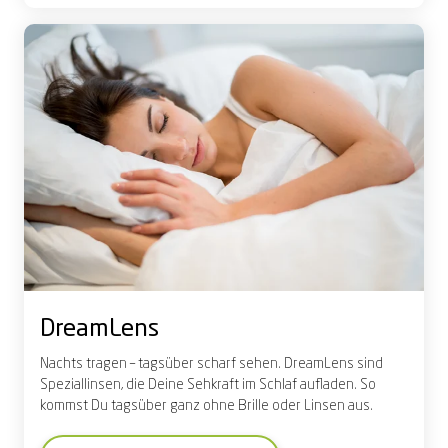
Dream
L
ens
Nachts tragen – tagsüber
scharf sehen.
DreamLens
sind
Speziallinsen,
die Deine Sehkraft im Schlaf aufladen. So
kommst
Du
tagsüber ganz
ohne Brille oder
L
insen aus.