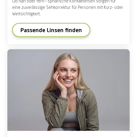
Ob nah oder fern – sphärische Kontaktlinsen sorgen für
eine
zuverlässige Sehkorrektur
für Personen mit Kurz- oder
Weitsichtigkeit
.
Passende Linsen finden