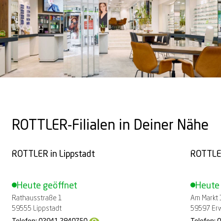
ROTTLER-Filialen in Deiner Nähe
ROTTLER in
Lippstadt
ROTTLE
Heute geöffnet
Heute
Rathausstraße 1
Am Markt 
59555 Lippstadt
59597 Erw