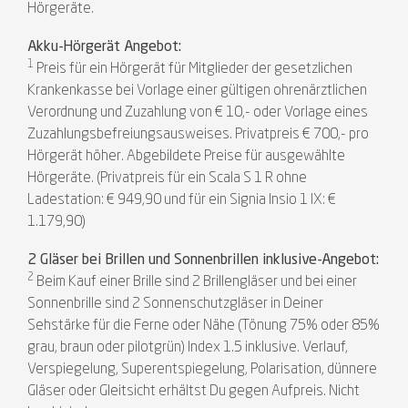
Hörgeräte.
Akku-Hörgerät Angebot:
1
Preis für ein Hörgerät für Mitglieder der gesetzlichen
Krankenkasse bei Vorlage einer gültigen ohrenärztlichen
Verordnung und Zuzahlung von € 10,- oder Vorlage eines
Zuzahlungsbefreiungsausweises. Privatpreis € 700,- pro
Hörgerät höher. Abgebildete Preise für ausgewählte
Hörgeräte. (Privatpreis für ein Scala S 1 R ohne
Ladestation: € 949,90 und für ein Signia Insio 1 IX: €
1.179,90)
2 Gläser bei Brillen und Sonnenbrillen inklusive-Angebot:
2
Beim Kauf einer Brille sind 2 Brillengläser und bei einer
Sonnenbrille sind 2 Sonnenschutzgläser in Deiner
Sehstärke für die Ferne oder Nähe (Tönung 75% oder 85%
grau, braun oder pilotgrün) Index 1.5 inklusive. Verlauf,
Verspiegelung, Superentspiegelung, Polarisation, dünnere
Gläser oder Gleitsicht erhältst Du gegen Aufpreis. Nicht