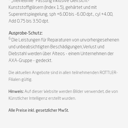
„meineBrille“ Fassung inklusive Gleitsicht-
Kunststoffgläsern (Index 1.5), gehärtet und mit
Superentspiegelung, sph +6.00 bis -6.00 dpt., cyl +4.00,
Add 0.75 bis 3.50 dpt.
Ausprobe-Schutz:
6
Die Leistungen für Reparaturen von unvorhergesehenen
und unbeabsichtigten Beschädigungen,Verlust und
Diebstahl werden über Alteos - einem Unternehmen der
AXA-Gruppe - gedeckt.
Die aktuellen Angebote sind in allen teilnehmenden ROTTLER-
Filialen gültig.
Hinweis:
Auf dieser Website werden Bilder verwendet, die von
Künstlicher Intelligenz erstellt wurden.
Alle Preise inkl. gesetzlicher MwSt.