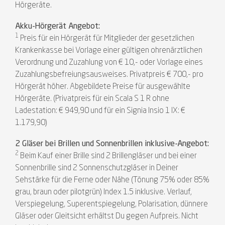
Hörgeräte.
Akku-Hörgerät Angebot:
1
Preis für ein Hörgerät für Mitglieder der gesetzlichen
Krankenkasse bei Vorlage einer gültigen ohrenärztlichen
Verordnung und Zuzahlung von € 10,- oder Vorlage eines
Zuzahlungsbefreiungsausweises. Privatpreis € 700,- pro
Hörgerät höher. Abgebildete Preise für ausgewählte
Hörgeräte. (Privatpreis für ein Scala S 1 R ohne
Ladestation: € 949,90 und für ein Signia Insio 1 IX: €
1.179,90)
2 Gläser bei Brillen und Sonnenbrillen inklusive-Angebot:
2
Beim Kauf einer Brille sind 2 Brillengläser und bei einer
Sonnenbrille sind 2 Sonnenschutzgläser in Deiner
Sehstärke für die Ferne oder Nähe (Tönung 75% oder 85%
grau, braun oder pilotgrün) Index 1.5 inklusive. Verlauf,
Verspiegelung, Superentspiegelung, Polarisation, dünnere
Gläser oder Gleitsicht erhältst Du gegen Aufpreis. Nicht