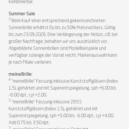
kombinierbar.
Summer-Sale
3
Beim Kauf einer entsprechend gekennzeichneten
Sonnenbrille erhältst Du bis zu 50% Preisnachlass. Gültig
bis zum 23.09.2026. Eine Verlängerung der Aktion, z.B. bei
großer Nachfrage, behalten wir uns ausdrücklich vor.
Abgebildete Sonnenbrillen sind Modellbeispiele und
verfügbar solange der Vorrat reicht. Markenauswahl kann
je nach Filiale variieren.
meineBrille:
4
"meineBrille" Fassung inklusive Kunststoffgläsern (Index
1.5), gehärtet und mit Superentspiegelung, sph +6.00 bis
-6.00 dpt., cyl +2.00.
5
"meineBrille" Fassung inklusive ZEISS
Kunststoffgläsern (Index 1.5), gehärtet und mit
Superentspiegelung, sph +5.00 bis -6.00 dpt., cyl +4.00,
Add 0.75 bis 3.50 dpt.
7