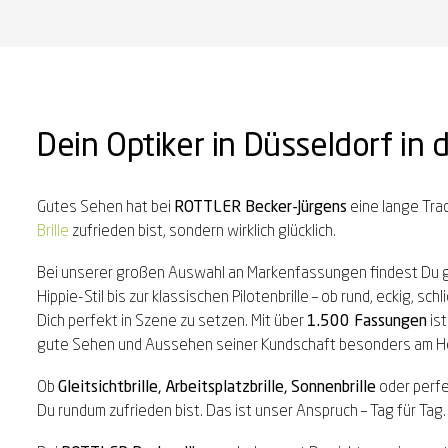
Dein Optiker in Düsseldorf in d
Gutes Sehen hat bei
ROTTLER Becker-Jürgens
eine lange Trad
Brille
zufrieden bist, sondern wirklich glücklich.
Bei unserer großen Auswahl an Markenfassungen findest Du gar
Hippie-Stil bis zur klassischen Pilotenbrille – ob rund, eckig, s
Dich perfekt in Szene zu setzen. Mit über
1.500 Fassungen
ist
gute Sehen und Aussehen seiner Kundschaft besonders am H
Ob
Gleitsichtbrille, Arbeitsplatzbrille, Sonnenbrille
oder perf
Du rundum zufrieden bist. Das ist unser Anspruch – Tag für Tag.