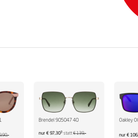
1
Brendel 905047 40
Oakley 
3
nur € 97,30
statt
€ 139,-
9,90,-
nur € 106