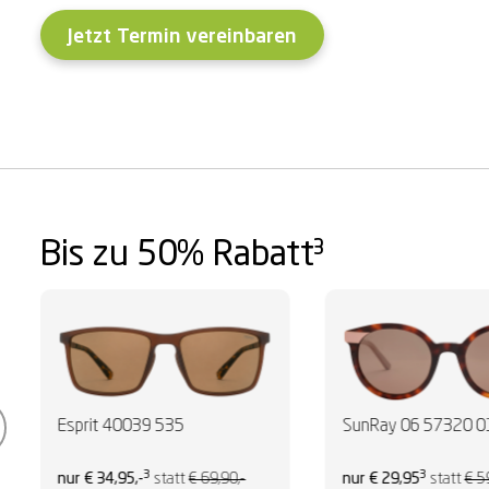
Jetzt Termin vereinbaren
Bis zu 50% Rabatt³
Esprit 40039 535
SunRay 06 57320 0
3
3
nur € 34,95,-
statt
€ 69,90,-
nur € 29,95
statt
€ 5