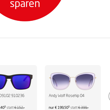
OO9102 910236
Andy Wolf Rosehip 04
3
3
,40
statt
€ 152,-
nur € 199,50
statt
€ 399,-