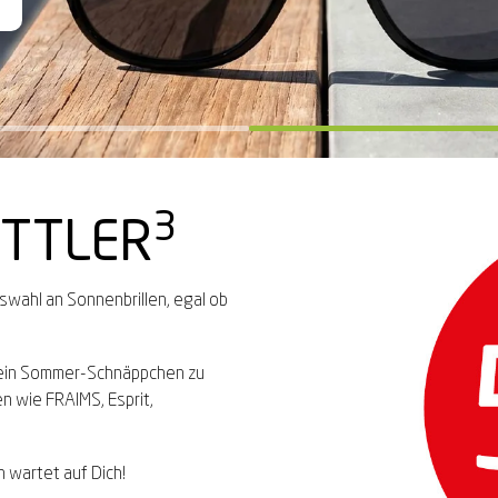
ng*
ng*
3
OTTLER
uswahl an Sonnenbrillen, egal ob
Dein Sommer-Schnäppchen zu
n wie FRAIMS, Esprit,
 wartet auf Dich!