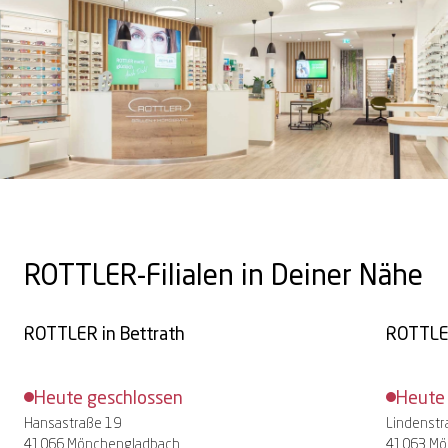
ROTTLER-Filialen in Deiner Nähe
ROTTLER in
Bettrath
ROTTLE
Heute geschlossen
Heute
Hansastraße 19
Lindenstr
41066 Mönchengladbach
41063 Mö