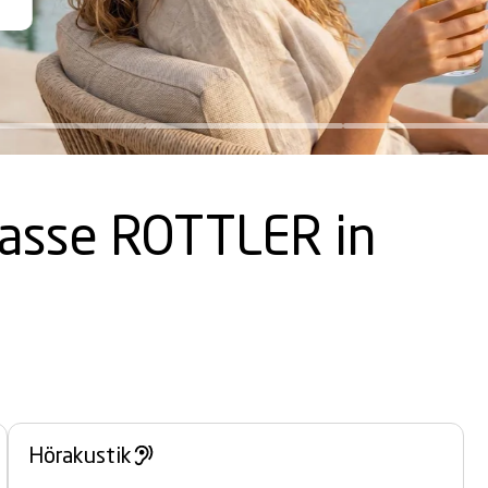
ng*
ng*
passe ROTTLER in
Hörakustik